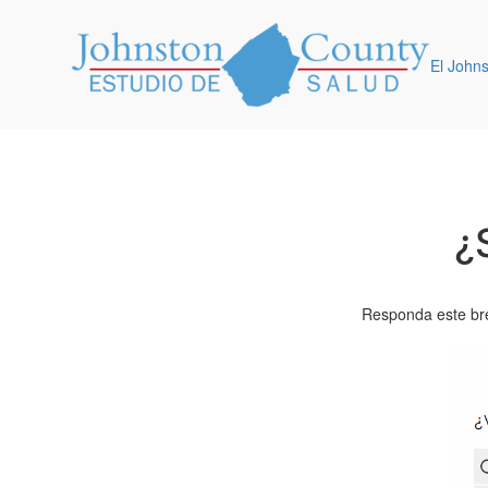
El John
¿
Responda este bre